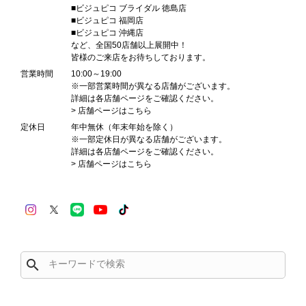
■ビジュピコ ブライダル 徳島店
■ビジュピコ 福岡店
■ビジュピコ 沖縄店
など、全国50店舗以上展開中！
皆様のご来店をお待ちしております。
営業時間
10:00～19:00
※一部営業時間が異なる店舗がございます。
詳細は各店舗ページをご確認ください。
> 店舗ページは
こちら
定休日
年中無休（年末年始を除く）
※一部定休日が異なる店舗がございます。
詳細は各店舗ページをご確認ください。
> 店舗ページは
こちら
search