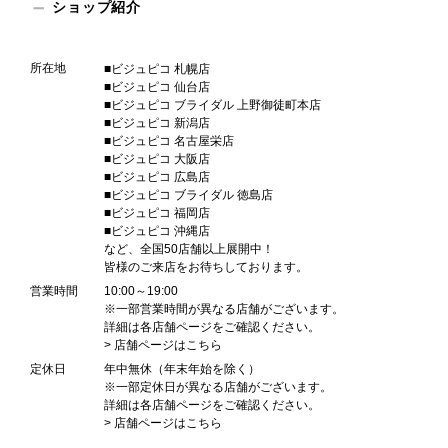
ショップ紹介
所在地
■ビジュピコ 札幌店
■ビジュピコ 仙台店
■ビジュピコ ブライダル 上野御徒町本店
■ビジュピコ 新潟店
■ビジュピコ 名古屋栄店
■ビジュピコ 大阪店
■ビジュピコ 広島店
■ビジュピコ ブライダル 徳島店
■ビジュピコ 福岡店
■ビジュピコ 沖縄店
など、全国50店舗以上展開中！
皆様のご来店をお待ちしております。
営業時間
10:00～19:00
※一部営業時間が異なる店舗がございます。
詳細は各店舗ページをご確認ください。
> 店舗ページは
こちら
定休日
年中無休（年末年始を除く）
※一部定休日が異なる店舗がございます。
詳細は各店舗ページをご確認ください。
> 店舗ページは
こちら